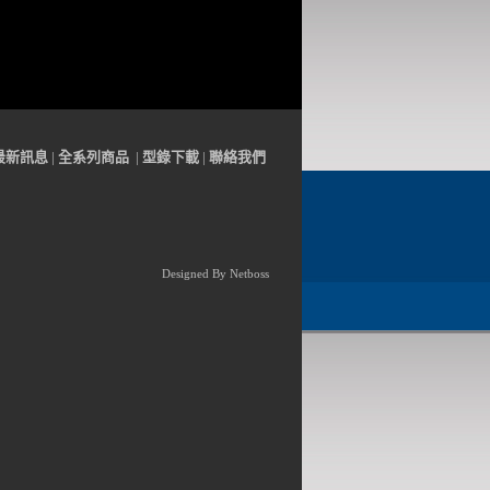
最
新訊
息
|
全系列
商品
|
型錄下載
|
聯
絡
我們
Designed By
N
etb
oss