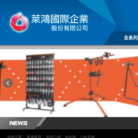
全系列
目前位置：
萊鴻首頁
>
商品介紹
>
內外胎
>
12吋外胎