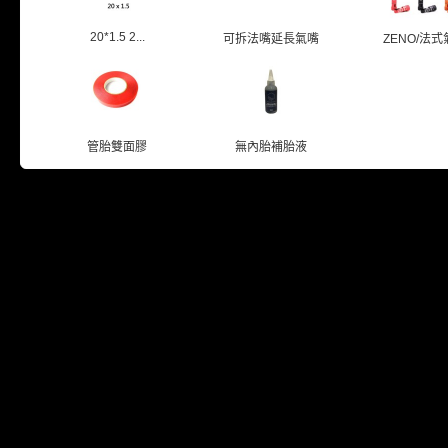
20*1.5 2...
可拆法嘴延長氣嘴
ZENO/法式氣
管胎雙面膠
無內胎補胎液