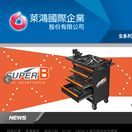
全系列
目前位置：
萊鴻首頁
>
商品介紹
>
ELITE
>
EROICA 復古鋁合金水壺架