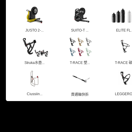
JUSTO 2-...
SUITO-T ...
ELITE FL..
Struka水壺...
T-RACE 塑...
T-RACE 碳.
Ciussiin...
LEGGERO.
貫通軸快拆