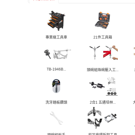
專業級工具車
21件工具箱
TB-1946B...
頭碗組珠碗壓入工...
洗牙踏板鑽頭
2合1 五通培林...
頭碗組板手
前叉座環拆卸工具