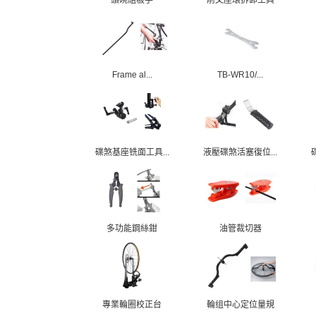
Frame al...
TB-WR10/...
碟煞基座铣面工具...
液壓碟煞活塞復位...
多功能鋼絲鉗
油管裁切器
專業輪圈校正台
輪组中心定位量規