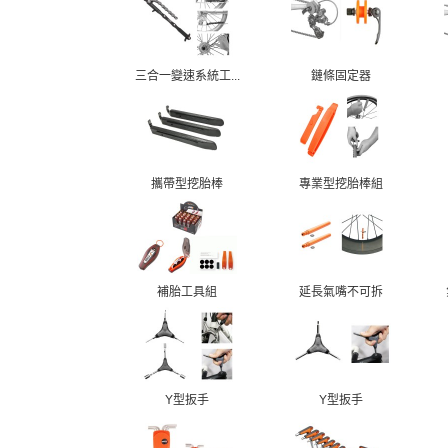
三合一變速系統工...
鏈條固定器
攜帶型挖胎棒
專業型挖胎棒組
補胎工具組
延長氣嘴不可拆
Y型扳手
Y型扳手