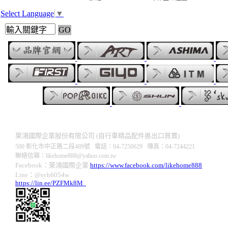
Select Language
▼
萊鴻國際企業股份有限公司 (自行車精品配件進出口買賣)
500 彰化市中正路二段489號 電話：04-7250629 傳真：04-7244221
聯絡信箱：
likehome888
@y
ahoo.com.tw
Facebook：萊鴻國際企業
https://www.facebook.com/likehome888
Line：@syh6054w
https://lin.ee/PZFMk8M