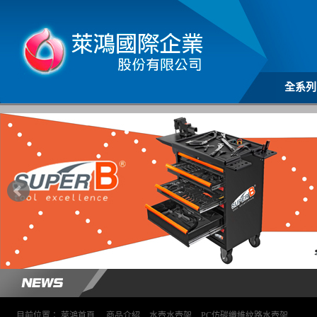
全系列
目前位置：
萊鴻首頁
>
商品介紹
>
水壺水壺架
>
PC仿碳纖維紋路水壺架