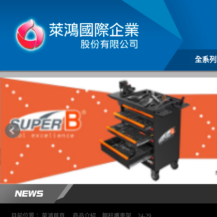
全系列
目前位置：
萊鴻首頁
>
商品介紹
>
腳柱攜車架
>
24-29