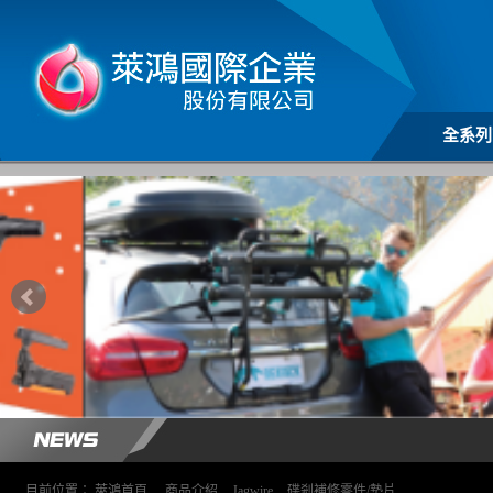
全系列
目前位置：
萊鴻首頁
>
商品介紹
>
Jagwire
>
碟剎補修零件/墊片