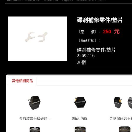
碟剎補修零件/墊片
元
250
《原 價》：
《商品介紹》：
碟剎補修零件/墊片
2269-116
20個
其他相關商品
尊爵款奈米級研磨...
Slick 內線
金咕溜研磨不繡鋼