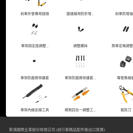
剎車外管專用接頭
變速線用防折彎...
剎車防彎端
車架固定座調整...
調整螺絲
煞車定格調整
車架防磨擦保護套
車架防磨擦保護套...
導管集線
車架內線走線工具
碟煞四合一調整工...
裁剪刀
萊鴻國際企業股份有限公司 (自行車精品配件進出口買賣)