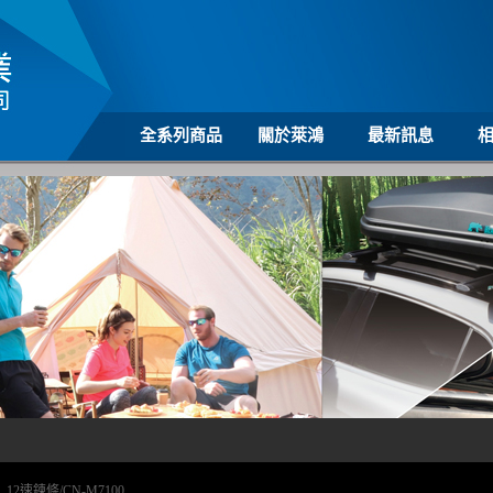
全系列商品
關於萊鴻
最新訊息
>
12速鍊條/CN-M7100