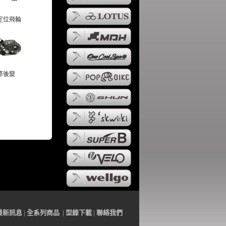
定位飛輪
修後變
最
新訊
息
|
全系列
商品
|
型錄下載
|
聯
絡
我們