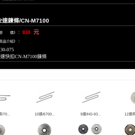
2速鍊條/CN-M7100
元
930
原 價》：
商品介紹》：
230-075
2速快扣CN-M7100鍊條
70...
10速/6700...
9速/HG-93...
12速飛