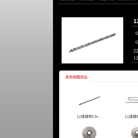
1
《
《
2
1
其他相關商品
12速鍊條CN-...
11速鏈條/