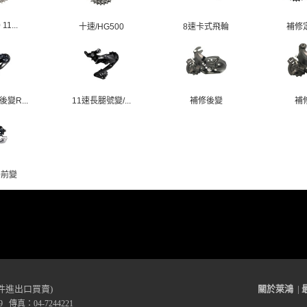
11...
十速/HG500
8速卡式飛輪
補修
變R...
11速長腿號變/...
補修後變
補
0前變
件進出口買賣)
關於萊鴻
|
 傳真：04-7244221