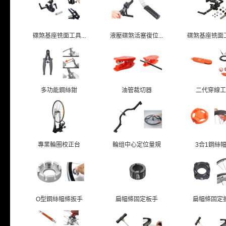
碟煞基座铣面工具...
液壓碟煞活塞復位...
碟煞基座铣面工具
多功能鋼絲鉗
油管裁切器
二代穿線工
專業輪圈校正台
輪组中心定位量規
3合1鋼絲
O型鋼絲幅條扳手
扁幅條固定板手
扁幅條固定