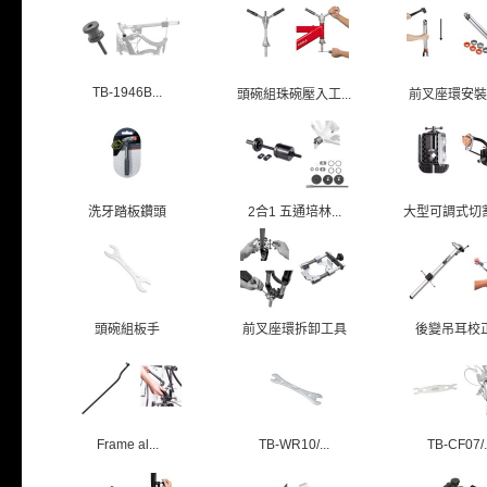
TB-1946B...
頭碗組珠碗壓入工...
前叉座環安裝
洗牙踏板鑽頭
2合1 五通培林...
大型可調式切割導
頭碗組板手
前叉座環拆卸工具
後變吊耳校
Frame al...
TB-WR10/...
TB-CF07/.