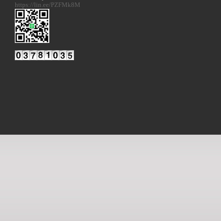
https://lin.ee/PZFMk8M