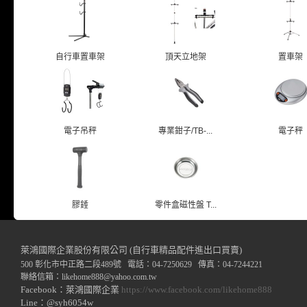
自行車置車架
頂天立地架
置車架
電子吊秤
專業鉗子/TB-...
電子秤
膠錘
零件盒磁性盤 T...
萊鴻國際企業股份有限公司 (自行車精品配件進出口買賣)
500 彰化市中正路二段489號 電話：04-7250629 傳真：04-7244221
聯絡信箱：
likehome888
@y
ahoo.com.tw
Facebook：萊鴻國際企業
https://www.facebook.com/likehome888
Line：@syh6054w