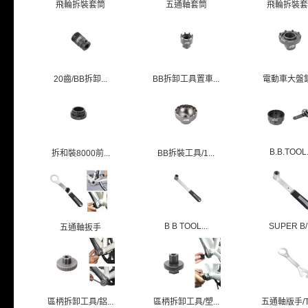
飛輪拆裝套筒
五通軸套筒
飛輪拆裝套
20齒/BB拆卸...
BB拆卸工具置車...
電動車大盤
B.B.TOOL.
拆和裝8000前...
BB拆裝工具/1...
B B TOOL...
SUPER B/.
五通軸扳手
區柄拆卸工具/鋁...
區柄拆卸工具/塑...
五通軸版手/TB