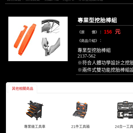
專業型挖胎棒組
元
156
《原 價》：
《商品介紹》：
專業型挖胎棒組
2137-562
※符合人體功學設計之挖
※兩件式雙功能挖胎棒組
其他相關商品
專業級工具車
21件工具箱
24合一工