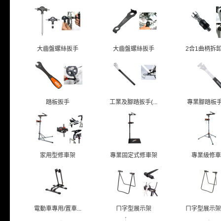
大齒盤螺絲扳手
大齒盤螺絲扳手
2合1曲柄拆卸扳
踏板扳手
工業及腳踏扳手(...
專業腳踏板手/T
家用型修車架
專業固定式修車架
專業級修車
電動車專用/置車...
ㄇ字型展示架
ㄇ字型展示架/貫