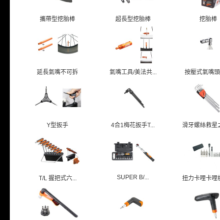
攜帶型挖胎棒
超長型挖胎棒
挖胎棒
延長氣嘴不可拆
氣嘴工具/美法共...
按壓式氣嘴頭/美
Y型扳手
4合1梅花扳手T...
滑牙螺絲救星之六
SUPER B/...
T/L 握把式六...
扭力卡哩卡哩板手