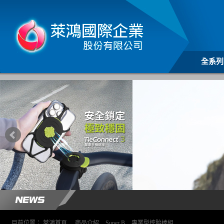
全系列
目前位置：
萊鴻首頁
>
商品介紹
>
Super B
>
專業型挖胎棒組