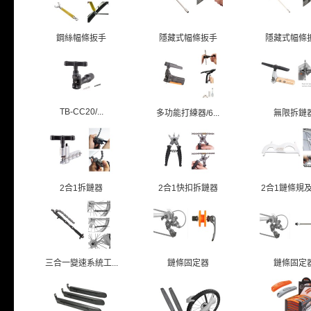
鋼絲幅條扳手
隱藏式幅條扳手
隱藏式幅條
TB-CC20/...
多功能打練器/6...
無限拆鏈
2合1拆鏈器
2合1快扣拆鏈器
2合1鏈條規及鏈
三合一變速系統工...
鏈條固定器
鏈條固定