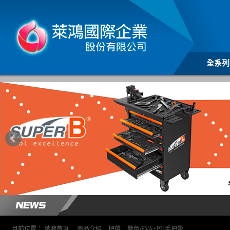
全系列
目前位置：
萊鴻首頁
>
商品介紹
>
把帶
>
雙色/EVA+PU手把帶