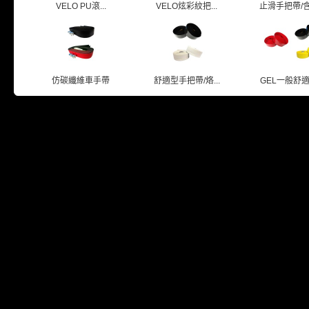
VELO PU滾...
VELO炫彩紋把...
止滑手把帶/含避
仿碳纖維車手帶
舒適型手把帶/烙...
GEL一般舒適把