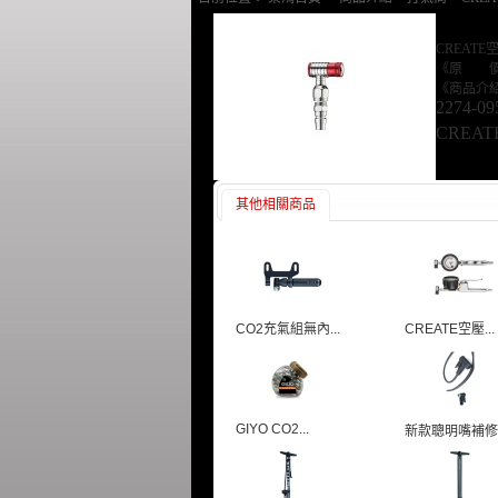
CREAT
《原 價
《商品介
2274-09
CREA
其他相關商品
CO2充氣組無內...
CREATE空壓...
GIYO CO2...
新款聰明嘴補修頭