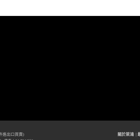
件進出口買賣)
關於萊鴻
|