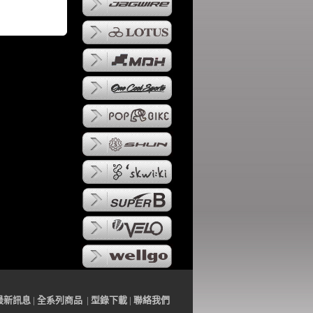
最
新訊
息
|
全系列
商品
|
型錄下載
|
聯
絡
我們