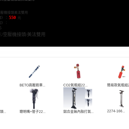
E空壓機接頭美法雙用
550
》：
元
紹》：
5
TE/空壓機接頭/美法雙用
BETO高壓跑車...
CO2氣瓶組22...
簡易款氣瓶組22
2274-166...
...
聰明嘴+管子22...
鋁合金無內胎打氣...