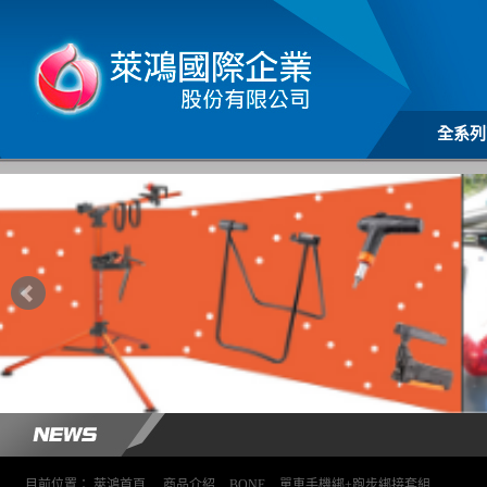
全系列
目前位置：
萊鴻首頁
>
商品介紹
>
BONE
>
單車手機綁+跑步綁接套組