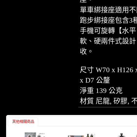
單車綁接座適用不同管
跑步綁接座包含3種
手機可旋轉【水平
軟、硬兩件式設計
收。
尺寸 W70 x H126 x
x D7 公釐
淨重 139 公克
材質 尼龍, 矽膠, 
其他相關商品