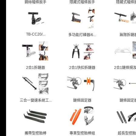
鋼絲幅條扳手
隱藏式幅條扳手
隱藏式幅條
TB-CC20/...
多功能打練器/6...
無限拆鏈
2合1拆鏈器
2合1快扣拆鏈器
2合1鏈條規及鏈
三合一變速系統工...
鏈條固定器
鏈條固定
攜帶型挖胎棒
專業型挖胎棒組
超長型挖胎