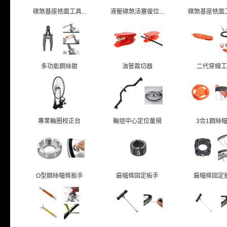
碟煞基座铣面工具...
液壓碟煞活塞復位...
碟煞基座铣面工具
多功能鋼絲鉗
油管裁切器
二代穿線工
專業輪圈校正台
輪组中心定位量規
3合1鋼絲
O型鋼絲幅條扳手
扁幅條固定板手
扁幅條固定