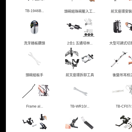
TB-1946B...
頭碗組珠碗壓入工...
前叉座環安裝
洗牙踏板鑽頭
2合1 五通培林...
大型可調式切割導
頭碗組板手
前叉座環拆卸工具
後變吊耳校
Frame al...
TB-WR10/...
TB-CF07/.