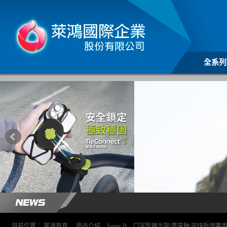
全系列
目前位置：
萊鴻首頁
>
商品介紹
>
Super B
>
ㄇ字型展示架/貫穿軸/非快拆頭專