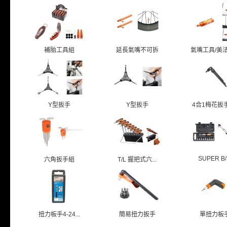
補胎工具組
延長氣嘴不可拆
氣嘴工具/美法共
Y型扳手
Y型扳手
4合1梅花扳手T
SUPER B/.
六角扳手組
T/L 握把式六...
扭力板手4-24...
簡易扭力扳手
單扭力板