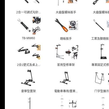
2合一可調式勾針...
大齒盤螺絲扳手
大齒盤螺絲
TB-MW60
踏板扳手
工業及腳踏扳手(
2合1壁式及桌上...
家用型修車架
專業固定式修
豪華型置架
電動車專用/置車...
ㄇ字型展示