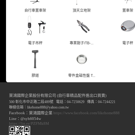
自行車置車架
頂天立地架
置車架
電子吊秤
專業鉗子/TB-...
電子秤
膠錘
零件盒磁性盤 T...
萊鴻國際企業股份有限公司 (自行車精品配件進出口買賣)
500 彰化市中正路二段489號 電話：04-7250629 傳真：04-7244221
聯絡信箱：
likehome888
@y
ahoo.com.tw
Facebook：萊鴻國際企業
https://www.facebook.com/likehome888
Line：@syh6054w
https://lin.ee/PZFMk8M