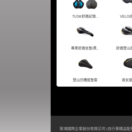
TUSK舒適記憶...
VELO/座
專業舒適坐墊/黑...
舒適登山座墊
登山凹槽座墊套
淑女
萊鴻國際企業股份有限公司 (自行車精品配