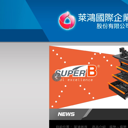
目前位置：
萊鴻首頁
>
商品介紹
>
座墊、座管