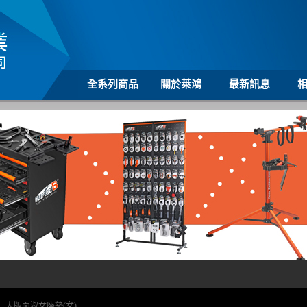
全系列商品
關於萊鴻
最新訊息
>
大版面淑女座墊(女)