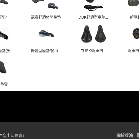
墊/...
競賽舒適休閒坐墊
DDK舒適型坐墊...
超厚
(男...
舒適型座墊/登山...
TUSK/跑車凹...
跑車凹
座墊套
件進出口買賣)
關於萊鴻
|