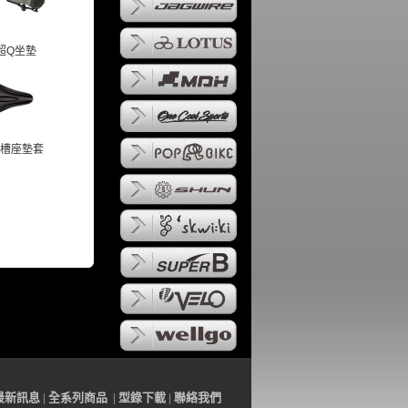
超Q坐墊
槽座墊套
最
新訊
息
|
全系列
商品
|
型錄下載
|
聯
絡
我們