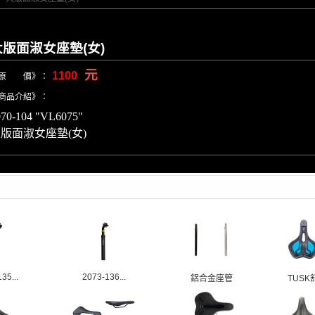
大版面淑女座墊(女)
元
1100
原 價》：
商品介紹》：
070-104 "VL6075"
版面淑女座墊(女)
35...
2073-136...
鋁合金座管
TUSK