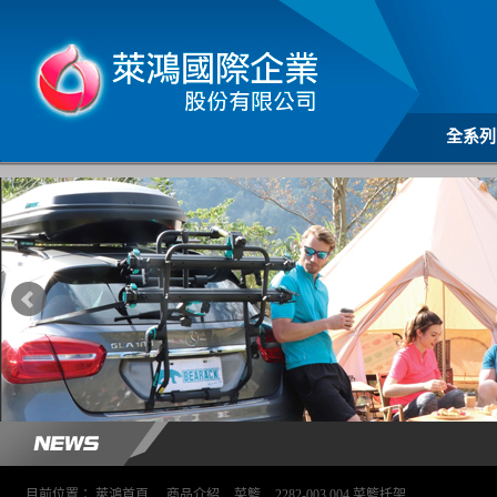
全系列
目前位置：
萊鴻首頁
>
商品介紹
>
菜籃
>
2282-003.004 菜籃托架