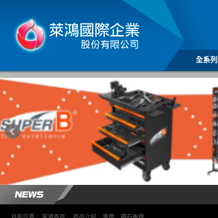
全系列
目前位置：
萊鴻首頁
>
商品介紹
>
車燈
>
鑽石後燈