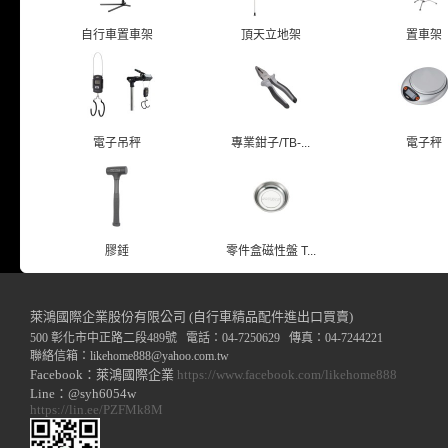
自行車置車架
頂天立地架
置車架
電子吊秤
專業鉗子/TB-...
電子秤
膠錘
零件盒磁性盤 T...
萊鴻國際企業股份有限公司 (自行車精品配件進出口買賣)
500 彰化市中正路二段489號 電話：04-7250629 傳真：04-7244221
聯絡信箱：
likehome888
@y
ahoo.com.tw
Facebook：萊鴻國際企業
https://www.facebook.com/likehome888
Line：@syh6054w
https://lin.ee/PZFMk8M