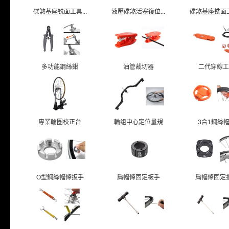
碟煞基座铣面工具...
液壓碟煞活塞復位...
碟煞基座铣面工具
多功能鋼絲鉗
油管裁切器
二代穿線工
專業輪圈校正台
輪组中心定位量規
3合1鋼絲
O型鋼絲幅條扳手
扁幅條固定板手
扁幅條固定