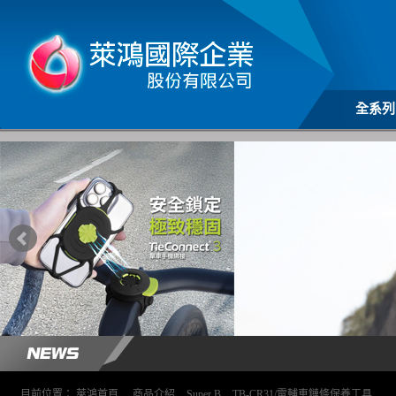
全系列
目前位置：
萊鴻首頁
>
商品介紹
>
Super B
>
TB-CR31/電輔車鏈條保養工具