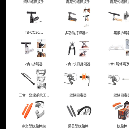
鋼絲幅條扳手
隱藏式幅條扳手
隱藏式幅條
TB-CC20/...
多功能打練器/6...
無限拆鏈
2合1拆鏈器
2合1快扣拆鏈器
2合1鏈條規及鏈
三合一變速系統工...
鏈條固定器
鏈條固定
專業型挖胎棒組
超長型挖胎棒
挖胎棒