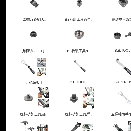
20齒/BB拆卸...
BB拆卸工具置車...
電動車大盤
B.B.TOOL.
拆和裝8000前...
BB拆裝工具/1...
B B TOOL...
SUPER B/.
五通軸扳手
區柄拆卸工具/鋁...
區柄拆卸工具/塑...
五通軸版手/TB