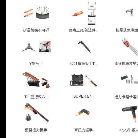
延長氣嘴不可拆
氣嘴工具/美法共...
按壓式氣嘴頭/美
Y型扳手
4合1梅花扳手T...
滑牙螺絲救星之六
SUPER B/...
T/L 握把式六...
扭力卡哩卡哩板手
簡易扭力扳手
單扭力板手
4/5/6牛頓米.