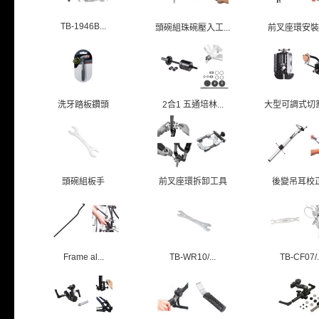
TB-1946B...
頭碗組珠碗壓入工...
前叉座環安裝
洗牙踏板鑽頭
2合1 五通培林...
大型可調式切割導
頭碗組板手
前叉座環拆卸工具
後變吊耳校
Frame al...
TB-WR10/...
TB-CF07/.