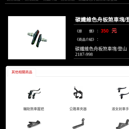
碳纖維色舟板煞車塊/
元
350
《原 價》：
《商品介紹》：
碳纖維色舟板煞車塊/登山
2187-998
其他相關商品
輔助煞車握把
公路車夾器
淑女剎車手