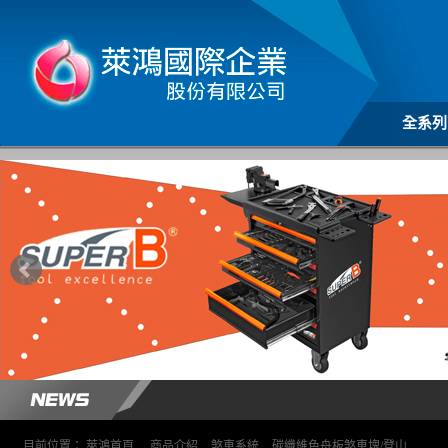
全系列
目前位置：
萊鴻首頁
>
商品介紹
>
煞車系統
>
碳纖維色舟板煞車塊/登山