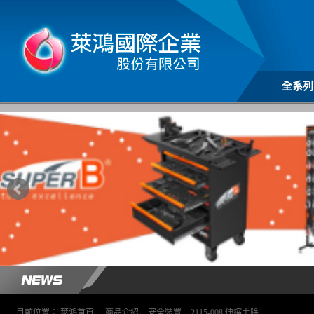
全系列
目前位置：
萊鴻首頁
>
商品介紹
>
安全裝置
>
2115-008 伸縮土除