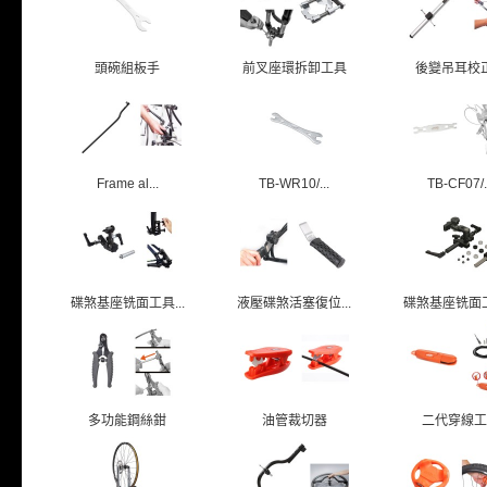
頭碗組板手
前叉座環拆卸工具
後變吊耳校
Frame al...
TB-WR10/...
TB-CF07/.
碟煞基座铣面工具...
液壓碟煞活塞復位...
碟煞基座铣面工具
多功能鋼絲鉗
油管裁切器
二代穿線工