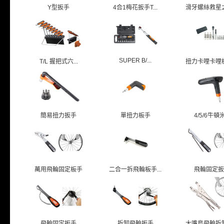
Y型扳手
4合1梅花扳手T...
滑牙螺絲救星之六
SUPER B/...
T/L 握把式六...
扭力卡哩卡哩板手
簡易扭力扳手
單扭力板手
4/5/6牛頓米.
萬用飛輪固定板手
二合一拆飛輪板手...
飛輪固定扳
飛輪固定扳手
拆卸飛輪扳手
大嘴鳥飛輪拆卸工