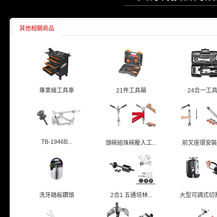
其他相關商品
專業級工具車
21件工具箱
24合一工
TB-1946B...
頭碗組珠碗壓入工...
前叉座環安裝
洗牙踏板鑽頭
2合1 五通培林...
大型可調式切割導