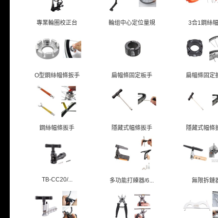
專業輪圈校正台
輪组中心定位量規
3合1鋼絲
O型鋼絲幅條扳手
扁幅條固定板手
扁幅條固定
鋼絲幅條扳手
隱藏式幅條扳手
隱藏式幅條
TB-CC20/...
多功能打練器/6...
無限拆鏈