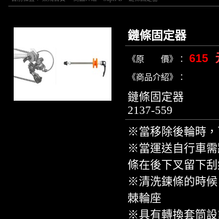
鏈條固定器
615
《原 價》：
《商品介紹》：
鏈條固定器
2137-559
※當移除後輪時，
※當運送自行車需
條在後下叉留下刮
※清洗鍊條的時候
棘輪座
※具有轉換套筒設計