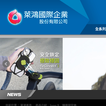
全系列
目前位置：
萊鴻首頁
>
商品介紹
>
Super B
>
鏈條固定器