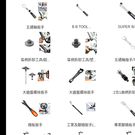
B B TOOL...
SUPER B/.
五通軸扳手
區柄拆卸工具/鋁...
區柄拆卸工具/塑...
五通軸版手/TB
大齒盤螺絲扳手
大齒盤螺絲扳手
2合1曲柄拆卸扳
踏板扳手
工業及腳踏扳手(...
專業腳踏板手/T