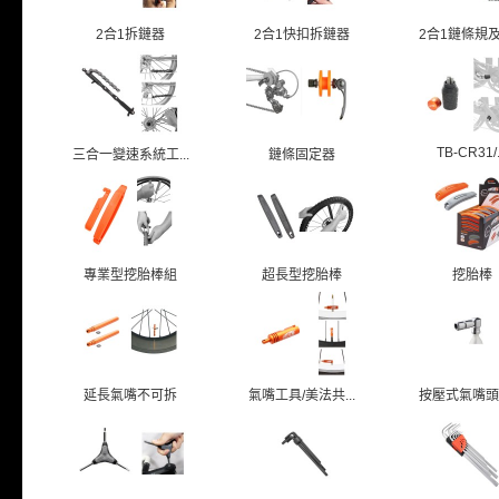
2合1拆鏈器
2合1快扣拆鏈器
2合1鏈條規及鏈
TB-CR31/.
三合一變速系統工...
鏈條固定器
專業型挖胎棒組
超長型挖胎棒
挖胎棒
延長氣嘴不可拆
氣嘴工具/美法共...
按壓式氣嘴頭/美