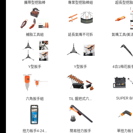
攜帶型挖胎棒
專業型挖胎棒組
超長型挖胎
補胎工具組
延長氣嘴不可拆
氣嘴工具/美法共
Y型扳手
Y型扳手
4合1梅花扳手T
SUPER B/.
六角扳手組
T/L 握把式六...
扭力板手4-24...
簡易扭力扳手
單扭力板