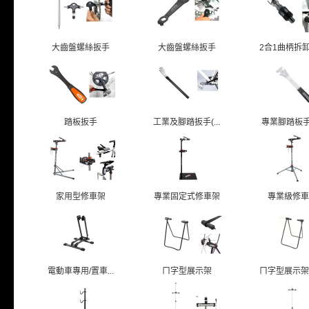
大齒盤螺絲扳手
大齒盤螺絲扳手
2合1曲柄拆卸扳
踏板扳手
工業及腳踏扳手(...
專業腳踏板手/T
家用型修車架
專業固定式修車架
專業級修車
電動車專用/置車...
ㄇ字型展示架
ㄇ字型展示架/貫