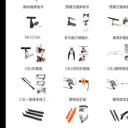
鋼絲幅條扳手
隱藏式幅條扳手
隱藏式幅條
TB-CC20/...
多功能打練器/6...
無限拆鏈
2合1拆鏈器
2合1快扣拆鏈器
2合1鏈條規及鏈
三合一變速系統工...
鏈條固定器
鏈條固定