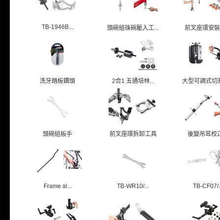
TB-1946B...
頭碗組珠碗壓入工...
前叉座環安裝
洗牙踏板鑽頭
2合1 五通培林...
大型可調式切割導
頭碗組板手
前叉座環拆卸工具
後變吊耳校
Frame al...
TB-WR10/...
TB-CF07/.