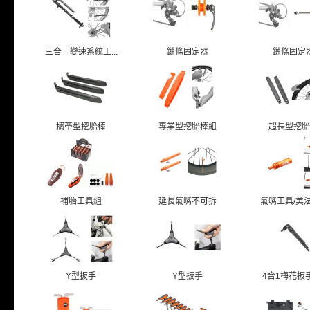
三合一變速系統工...
鏈條固定器
鏈條固定
攜帶型挖胎棒
專業型挖胎棒組
超長型挖胎
補胎工具組
延長氣嘴不可拆
氣嘴工具/美法共
Y型扳手
Y型扳手
4合1梅花扳手T