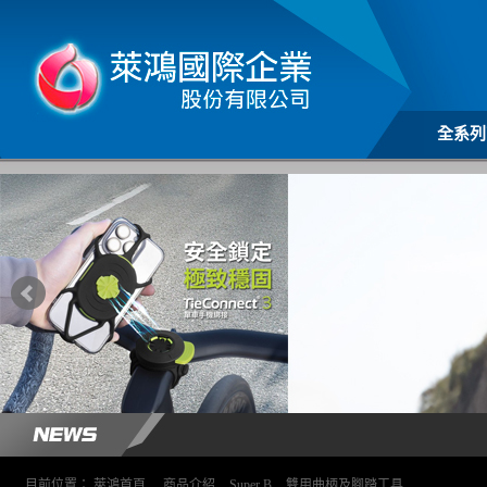
全系列
目前位置：
萊鴻首頁
>
商品介紹
>
Super B
>
雙用曲柄及腳踏工具