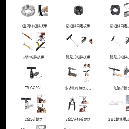
O型鋼絲幅條扳手
扁幅條固定板手
扁幅條固定
鋼絲幅條扳手
隱藏式幅條扳手
隱藏式幅條
TB-CC20/...
多功能打練器/6...
無限拆鏈
2合1拆鏈器
2合1快扣拆鏈器
2合1鏈條規及鏈