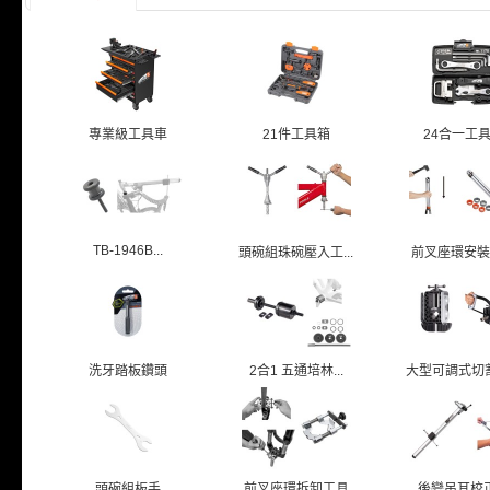
專業級工具車
21件工具箱
24合一工
TB-1946B...
頭碗組珠碗壓入工...
前叉座環安裝
洗牙踏板鑽頭
2合1 五通培林...
大型可調式切割導
頭碗組板手
前叉座環拆卸工具
後變吊耳校