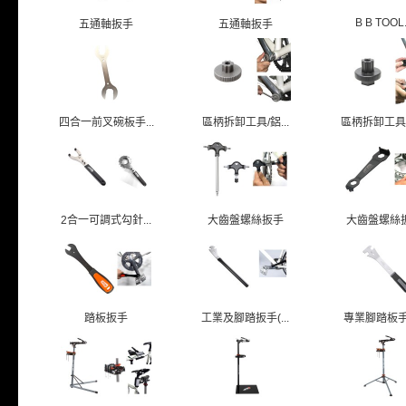
B B TOOL.
五通軸扳手
五通軸扳手
四合一前叉碗板手...
區柄拆卸工具/鋁...
區柄拆卸工具/塑
2合一可調式勾針...
大齒盤螺絲扳手
大齒盤螺絲
踏板扳手
工業及腳踏扳手(...
專業腳踏板手/T