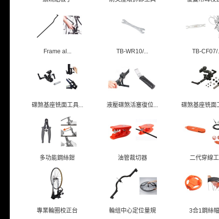
Frame al...
TB-WR10/...
TB-CF07/.
碟煞基座铣面工具...
液壓碟煞活塞復位...
碟煞基座铣面工具
多功能鋼絲鉗
油管裁切器
二代穿線工
專業輪圈校正台
輪组中心定位量規
3合1鋼絲