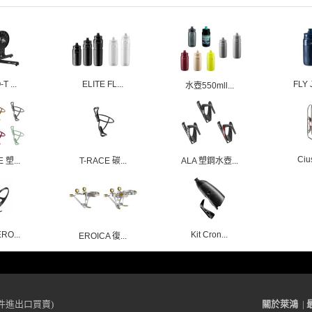
T ...
ELITE FL...
FLY 
水壺550mll...
Cius
 塑...
T-RACE 碳...
ALA 塑鋼水壺...
RO...
Kit Cron...
EROICA 復...
件進出口買賣)
關於萊鴻
|