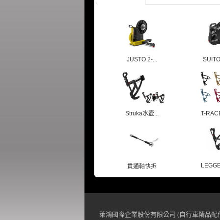
JUSTO 2-...
SUITO-
Struka水壺...
T-RACE
LEGGE
貫通軸快拆
萊鴻國際企業股份有限公司 (自行車精品配