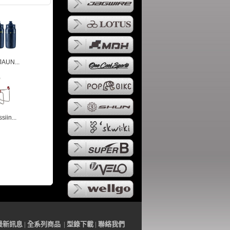
JAUN...
siin...
最
新訊
息
|
全系列
商品
|
型錄下載
|
聯
絡
我們