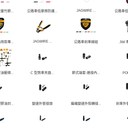
JAGWIRE ...
竹節...
公路車低摩擦防護...
公路車低
JAGWIRE ...
款專...
公路車剎車線組
JW/ 
壓碟...
C 型煞車夾器...
節式端套-連接內...
P
油封...
變速外管接頭
編織變速外殼轉接...
剎車外