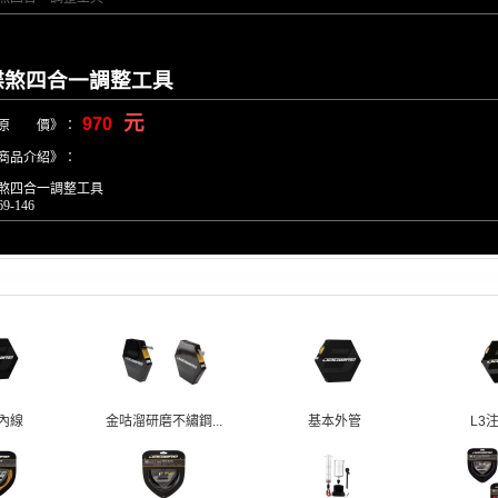
碟煞四合一調整工具
元
970
原 價》：
商品介紹》：
煞四合一調整工具
69-146
k 內線
金咕溜研磨不繡鋼...
基本外管
L3