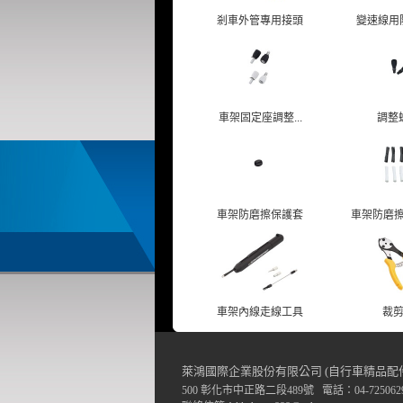
剎車外管專用接頭
變速線用防
車架固定座調整...
調整
車架防磨擦保護套
車架防磨擦保
車架內線走線工具
裁
萊鴻國際企業股份有限公司 (自行車精品配
500 彰化市中正路二段489號 電話：04-7250629