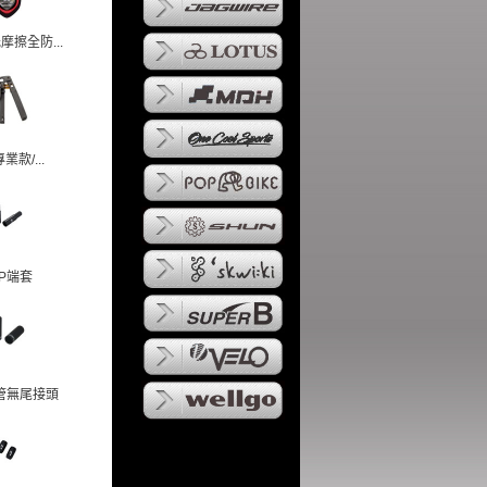
摩擦全防...
專業款/...
OP端套
管無尾接頭