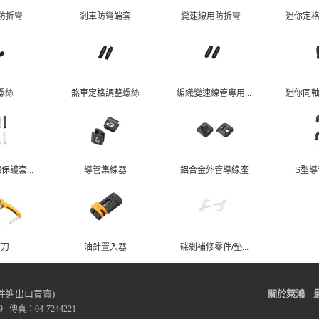
折彎...
剎車防彎端套
變速線用防折彎...
迷你定格
螺絲
煞車定格調整螺絲
編織變速線管專用...
迷你同軸
護套...
導管集線器
鋁合金外管導線座
S型導
剪刀
油針置入器
碟剎補修零件/墊...
件進出口買賣)
關於萊鴻
|
 傳真：04-7244221