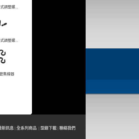
式調整螺...
式調整螺...
管集線器
最
新訊
息
|
全系列
商品
|
型錄下載
|
聯
絡
我們