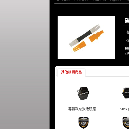
《
《
碟
22
其他相關商品
尊爵款奈米級研磨...
Slic