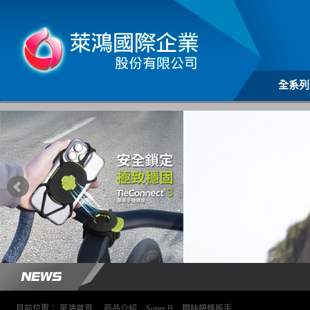
全系列
目前位置：
萊鴻首頁
>
商品介紹
>
Super B
>
鋼絲幅條扳手