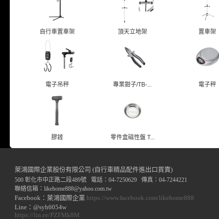
自行車置車架
頂天立地架
置車架
電子吊秤
專業鉗子/TB-...
電子秤
膠錘
零件盒磁性盤 T...
萊鴻國際企業股份有限公司 (自行車精品配件進出口買賣)
500 彰化市中正路二段489號 電話：04-7250629 傳真：04-7244221
聯絡信箱：
likehome888
@y
ahoo.com.tw
Facebook：萊鴻國際企業
https://www.facebook.com/likehome888
Line：@syh6054w
https://lin.ee/PZFMk8M