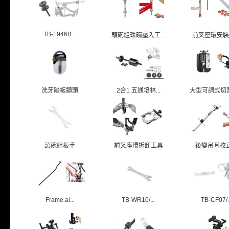
TB-1946B...
頭碗組珠碗壓入工...
前叉座環安裝
洗牙踏板鑽頭
2合1 五通培林...
大型可調式切割導
頭碗組板手
前叉座環拆卸工具
後變吊耳校
Frame al...
TB-WR10/...
TB-CF07/.