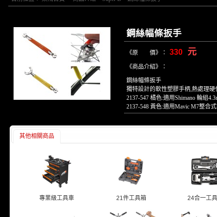
鋼絲幅條扳手
元
330
《原 價》：
《商品介紹》：
鋼絲幅條扳手
獨特設計的軟性塑膠手柄,熱處理硬
2137-547 橘色:適用Shimano 輪組4
2137-548 黃色:適用Mavic M7
其他相關商品
專業級工具車
21件工具箱
24合一工