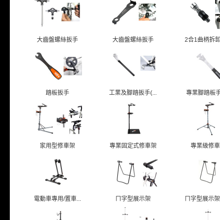
大齒盤螺絲扳手
大齒盤螺絲扳手
2合1曲柄拆卸扳
踏板扳手
工業及腳踏扳手(...
專業腳踏板手/T
家用型修車架
專業固定式修車架
專業級修車
電動車專用/置車...
ㄇ字型展示架
ㄇ字型展示架/貫