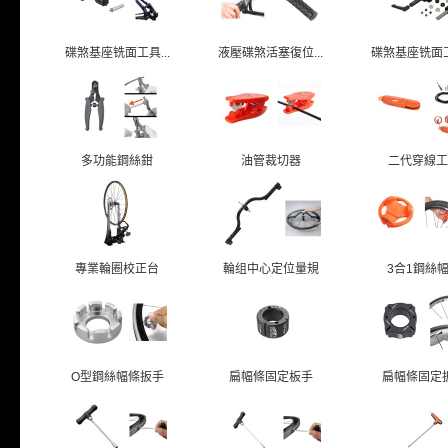
碟煞基座铣面工具...
液壓碟煞活塞復位...
碟煞基座铣面工具
多功能鋼絲鉗
油管裁切器
二代穿線工
專業輪圈校正台
輪组中心定位量規
3合1鋼絲
O型鋼絲幅條扳手
扁幅條固定板手
扁幅條固定