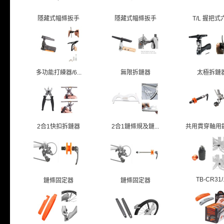
隱藏式幅條扳手
隱藏式幅條扳手
T/L 握把式六
多功能打練器/6...
無限拆鏈器
太極拆鏈
2合1快扣拆鏈器
2合1鏈條規及鏈...
共用貫穿軸用鍊條
TB-CR31/.
鏈條固定器
鏈條固定器