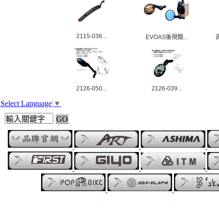
2115-036...
EVOAS後視鏡...
2126-050...
2126-039...
Select Language
▼