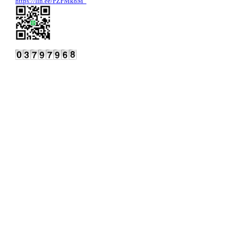
https://lin.ee/PZFMk8M