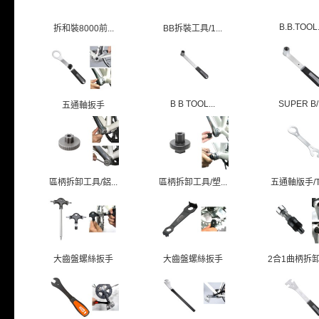
B.B.TOOL.
拆和裝8000前...
BB拆裝工具/1...
B B TOOL...
SUPER B/.
五通軸扳手
區柄拆卸工具/鋁...
區柄拆卸工具/塑...
五通軸版手/TB
大齒盤螺絲扳手
大齒盤螺絲扳手
2合1曲柄拆卸扳