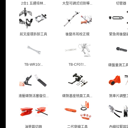
2合1 五通培林...
大型可調式切割導...
切管器
前叉座環拆卸工具
後變吊耳校正規
緊急用後變
TB-WR10/...
TB-CF07/...
碟盤量測工具/T
液壓碟煞活塞復位...
碟煞基座铣面工具...
煞車片調整
油管裁切器
二代穿線工具
內線拉緊固