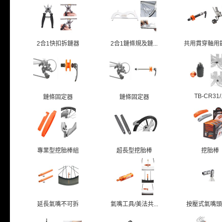
2合1快扣拆鏈器
2合1鏈條規及鏈...
共用貫穿軸用鍊條
TB-CR31/.
鏈條固定器
鏈條固定器
專業型挖胎棒組
超長型挖胎棒
挖胎棒
延長氣嘴不可拆
氣嘴工具/美法共...
按壓式氣嘴頭/美