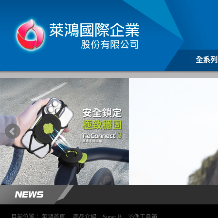
全系列
目前位置：
萊鴻首頁
>
商品介紹
>
Super B
>
35件工具箱