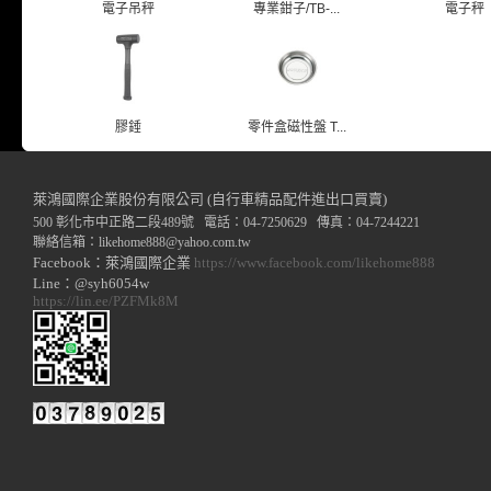
電子吊秤
專業鉗子/TB-...
電子秤
膠錘
零件盒磁性盤 T...
萊鴻國際企業股份有限公司 (自行車精品配件進出口買賣)
500 彰化市中正路二段489號 電話：04-7250629 傳真：04-7244221
聯絡信箱：
likehome888
@y
ahoo.com.tw
Facebook：萊鴻國際企業
https://www.facebook.com/likehome888
Line：@syh6054w
https://lin.ee/PZFMk8M