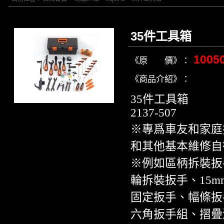
35件工具箱
1005
《原 價》：
《商品介紹》：
35件工具箱
2137-507
※專爲車友和家庭
和其他基本維修自
※例如區柄拆裝扳
輪拆裝扳手、15
固定扳手、幅條扳
六角扳手組、摺疊