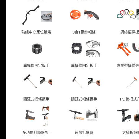
輪组中心定位量規
3合1鋼絲幅條
鋼絲幅條扳
扁幅條固定板手
扁幅條固定扳手
專業型幅條張
隱藏式幅條扳手
隱藏式幅條扳手
T/L 握把式六
多功能打練器/6...
無限拆鏈器
太極拆鏈