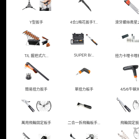
Y型扳手
4合1梅花扳手T...
滑牙螺絲救星之六
SUPER B/...
T/L 握把式六...
扭力卡哩卡哩板手
簡易扭力扳手
單扭力板手
4/5/6牛頓米.
萬用飛輪固定板手
二合一拆飛輪板手...
飛輪固定扳